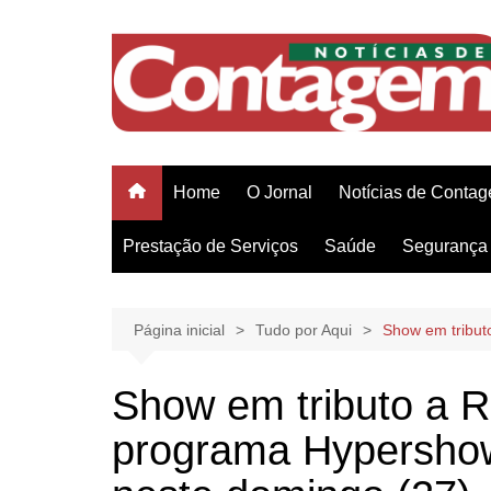
Ir
para
o
conteúdo
Home
O Jornal
Notícias de Conta
Prestação de Serviços
Saúde
Segurança 
Página inicial
Tudo por Aqui
Show em tribut
Show em tributo a R
programa Hypershow