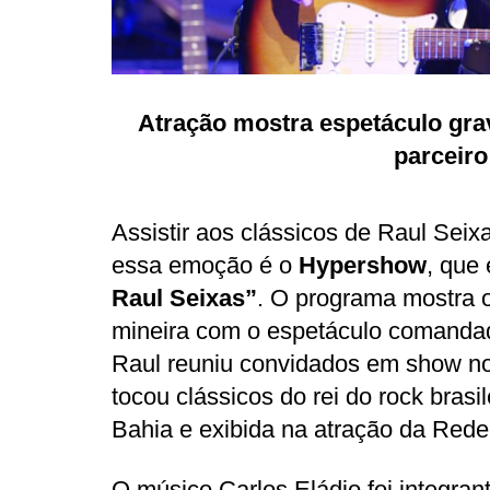
Atração mostra espetáculo gra
parceiro
Assistir aos clássicos de Raul Sei
essa emoção é o
Hypershow
, que
Raul Seixas”
. O programa mostra o
mineira com o espetáculo comandado
Raul reuniu convidados em show no
tocou clássicos do rei do rock bras
Bahia e exibida na atração da Rede
O músico Carlos Eládio foi integrant