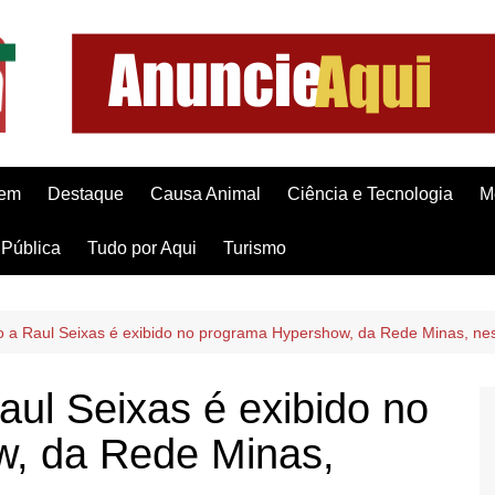
gem
Destaque
Causa Animal
Ciência e Tecnologia
M
Pública
Tudo por Aqui
Turismo
o a Raul Seixas é exibido no programa Hypershow, da Rede Minas, ne
aul Seixas é exibido no
, da Rede Minas,