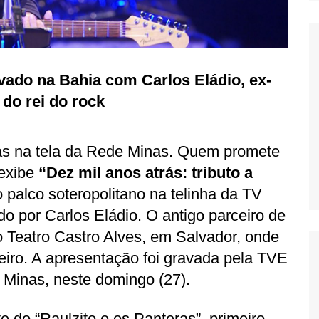
vado na Bahia com Carlos Eládio, ex-
 do rei do rock
xas na tela da Rede Minas. Quem promete
 exibe
“Dez mil anos atrás: tributo a
 palco soteropolitano na telinha da TV
 por Carlos Eládio. O antigo parceiro de
 Teatro Castro Alves, em Salvador, onde
ileiro. A apresentação foi gravada pela TVE
 Minas, neste domingo (27).
e do “Raulzito e os Panteras”, primeiro