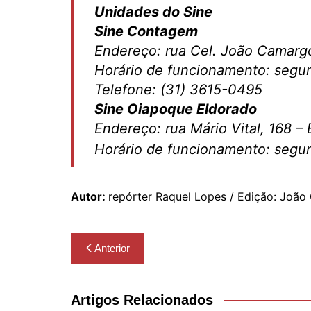
Unidades do Sine
Sine Contagem
Endereço: rua Cel. João Camargo
Horário de funcionamento: segun
Telefone: (31) 3615-0495
Sine Oiapoque Eldorado
Endereço: rua Mário Vital, 168 –
Horário de funcionamento: segun
Autor:
repórter Raquel Lopes / Edição: João
Navegação
Anterior
de
Post
Artigos Relacionados