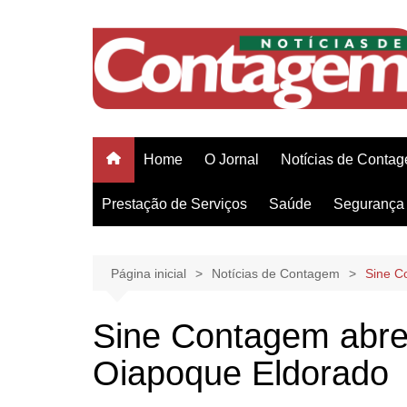
Ir
para
o
conteúdo
Home
O Jornal
Notícias de Conta
Prestação de Serviços
Saúde
Segurança 
Página inicial
Notícias de Contagem
Sine C
Sine Contagem abre
Oiapoque Eldorado