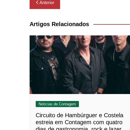
Navegação
Anterior
de
Post
Artigos Relacionados
Notícias de Contagem
Circuito de Hambúrguer e Costela
estreia em Contagem com quatro
dias de gastronomia, rock e lazer