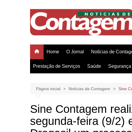
Ir
para
o
conteúdo
Home
O Jornal
Notícias de Conta
Prestação de Serviços
Saúde
Segurança 
Página inicial
Notícias de Contagem
Sine C
Sine Contagem reali
segunda-feira (9/2)