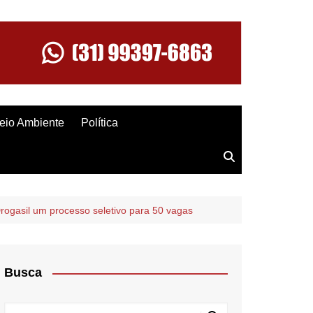
eio Ambiente
Política
rogasil um processo seletivo para 50 vagas
Busca