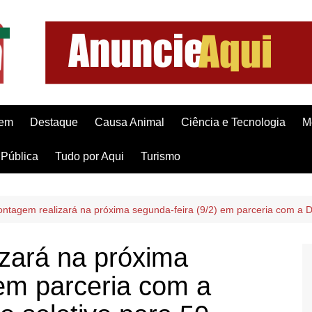
gem
Destaque
Causa Animal
Ciência e Tecnologia
M
Pública
Tudo por Aqui
Turismo
ontagem realizará na próxima segunda-feira (9/2) em parceria com a D
zará na próxima
 em parceria com a