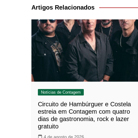
Post
Artigos Relacionados
Notícias de Contagem
Circuito de Hambúrguer e Costela
estreia em Contagem com quatro
dias de gastronomia, rock e lazer
gratuito
4 de agosto de 2026