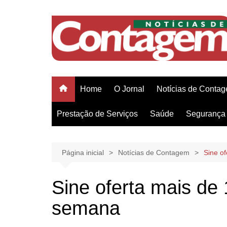
Ir
para
o
conteúdo
Home
O Jornal
Notícias de Conta
Prestação de Serviços
Saúde
Segurança 
Página inicial
Notícias de Contagem
Sine o
Sine oferta mais de
semana