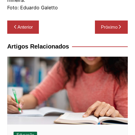
Foto: Eduardo Galetto
Navegação
Anterior
Próximo
de
Post
Artigos Relacionados
Educação