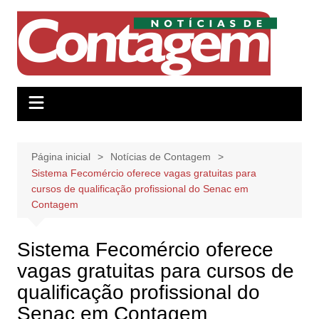
Ir
para
o
conteúdo
Página inicial
Notícias de Contagem
Sistema Fecomércio oferece vagas gratuitas para
cursos de qualificação profissional do Senac em
Contagem
Sistema Fecomércio oferece
vagas gratuitas para cursos de
qualificação profissional do
Senac em Contagem