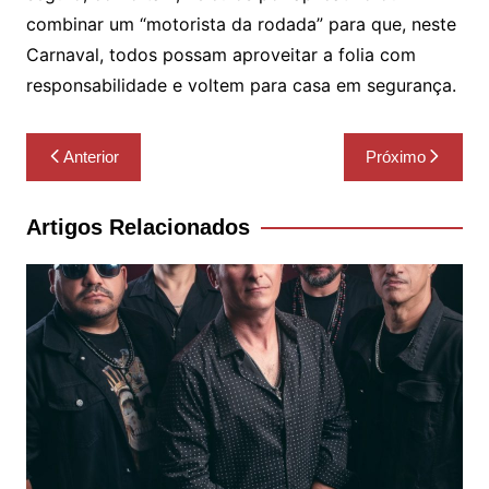
combinar um “motorista da rodada” para que, neste
Carnaval, todos possam aproveitar a folia com
responsabilidade e voltem para casa em segurança.
Navegação
Anterior
Próximo
de
Post
Artigos Relacionados