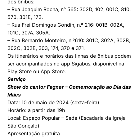
dos ônibus:
– Rua Joaquim Rocha, n° 565: 302D, 102, 001C, 810,
570, 301E, 173.
– Rua Frei Domingos Gondin, n.º 216: 001B, 002A,
101C, 307A, 305A.
– Rua Bernardo Monteiro, n.º610: 301C, 302A, 302B,
302C, 302E, 303, 174, 370 e 371.
Os itinerários e horários das linhas de ônibus podem
ser acompanhados no app Sigabus, disponível na
Play Store ou App Store.
Serviço
Show do cantor Fagner – Comemoração ao Dia das
Mães
Data: 10 de maio de 2024 (sexta-feira)
Horário: a partir das 19h
Local: Espaço Popular – Sede (Escadaria da Igreja
São Gonçalo)
Apresentação gratuita