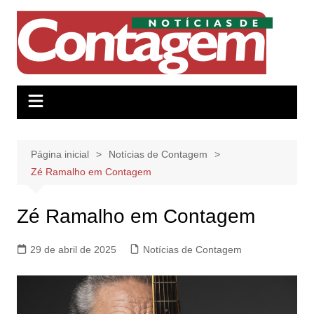
Ir
para
o
conteúdo
Página inicial
Notícias de Contagem
Zé Ramalho em Contagem
Zé Ramalho em Contagem
29 de abril de 2025
Notícias de Contagem