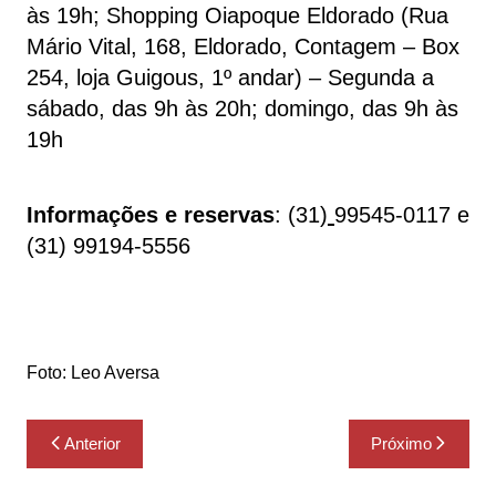
às 19h; Shopping Oiapoque Eldorado (Rua
Mário Vital, 168, Eldorado, Contagem – Box
254, loja Guigous, 1º andar) – Segunda a
sábado, das 9h às 20h; domingo, das 9h às
19h
Informações e reservas
: (31)
99545-0117 e
(31) 99194-5556
Foto: Leo Aversa
Navegação
Anterior
Próximo
de