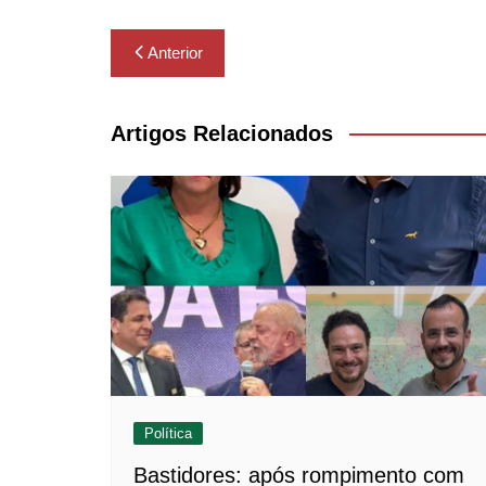
Navegação
Anterior
de
Post
Artigos Relacionados
Política
Bastidores: após rompimento com