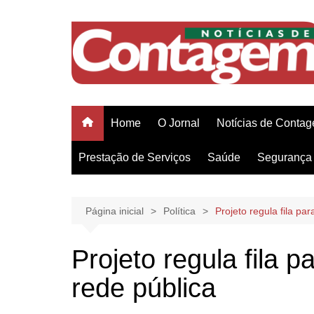
Ir
para
o
conteúdo
Home
O Jornal
Notícias de Conta
Prestação de Serviços
Saúde
Segurança 
Página inicial
Política
Projeto regula fila par
Projeto regula fila pa
rede pública