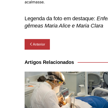
acalmasse.
Legenda da foto em destaque:
Enfe
gêmeas Maria Alice e Maria Clara
Navegação
Anterior
de
Post
Artigos Relacionados