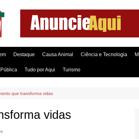
gem
Destaque
Causa Animal
Ciência e Tecnologia
M
Pública
Tudo por Aqui
Turismo
mento que transforma vidas
nsforma vidas
os