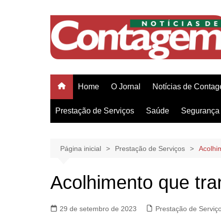
Ir
para
o
conteúdo
Home
O Jornal
Notícias de Conta
Prestação de Serviços
Saúde
Segurança 
Página inicial
Prestação de Serviços
Acolhi
Acolhimento que tra
29 de setembro de 2023
Prestação de Serviç