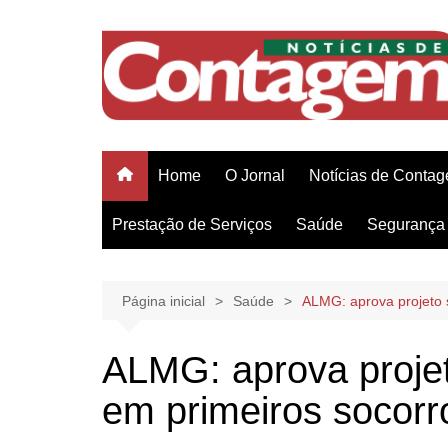
Ir
para
o
conteúdo
Home
O Jornal
Notícias de Conta
Prestação de Serviços
Saúde
Segurança 
Página inicial
Saúde
ALMG: aprova projeto 
ALMG: aprova projet
em primeiros socorr