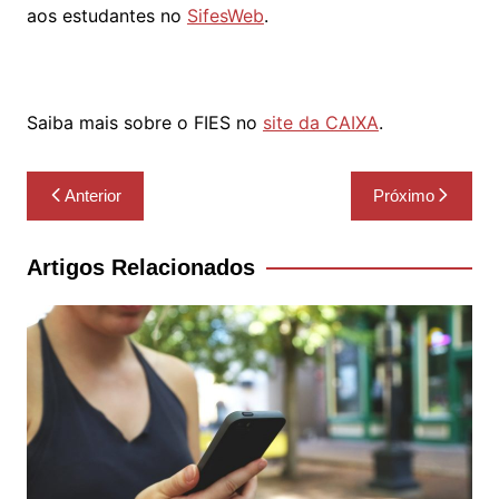
aos estudantes no
SifesWeb
.
Saiba mais sobre o FIES no
site da CAIXA
.
Navegação
Anterior
Próximo
de
Post
Artigos Relacionados