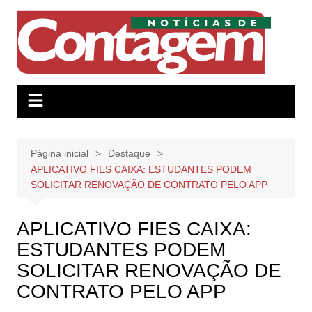
Ir
para
o
conteúdo
Página inicial
Destaque
APLICATIVO FIES CAIXA: ESTUDANTES PODEM
SOLICITAR RENOVAÇÃO DE CONTRATO PELO APP
APLICATIVO FIES CAIXA:
ESTUDANTES PODEM
SOLICITAR RENOVAÇÃO DE
CONTRATO PELO APP