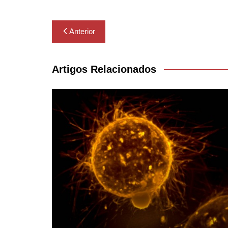
Navegação
Anterior
de
Post
Artigos Relacionados