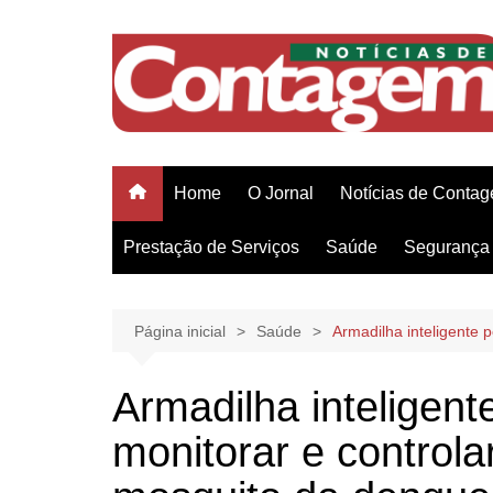
Ir
para
o
conteúdo
Home
O Jornal
Notícias de Conta
Prestação de Serviços
Saúde
Segurança 
Página inicial
Saúde
Armadilha inteligente 
Armadilha inteligent
monitorar e controla