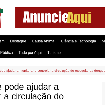
gem
Destaque
Causa Animal
Ciência e Tecnologia
M
Pública
Tudo por Aqui
Turismo
pode ajudar a monitorar e controlar a circulação do mosquito da dengu
e pode ajudar a
r a circulação do