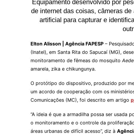
Equipamento desenvolvido por pesq
de internet das coisas, câmeras de 
artificial para capturar e identif
out
Elton Alisson | Agência FAPESP
– Pesquisado
(Inatel), em Santa Rita do Sapucaí (MG), des
monitoramento de fêmeas do mosquito
Aede
amarela, zika e chikungunya.
O protótipo do dispositivo, produzido por m
um acordo de cooperação com os ministérios
Comunicações (MC), foi descrito em artigo
p
“A ideia é que a armadilha possa ser usada p
o monitoramento e o controle da proliferaç
áreas urbanas de difícil acesso”, diz à
Agênci