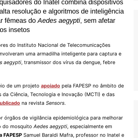
uisadores do Inatel combina dispositivos
alta resolução e algoritmos de inteligência
icar fêmeas do
Aedes aegypti
, sem afetar
ros insetos
res do Instituto Nacional de Telecomunicações
envolveram uma armadilha inteligente para captura e
s aegypti
, transmissor dos vírus da dengue, febre
eio de um projeto
apoiado
pela FAPESP no âmbito de
 da Ciência, Tecnologia e Inovação (MCTI) e das
ublicado
na revista
Sensors
.
or órgãos de vigilância epidemiológica para melhorar
ão do mosquito
Aedes aegypti
, especialmente em
a FAPESP
Samuel Baraldi Mafra, professor no Inatel e