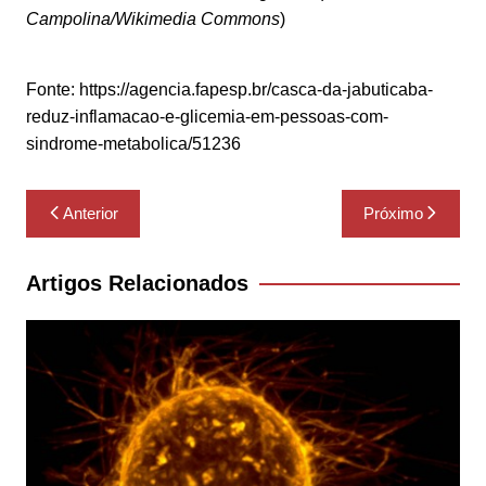
Campolina/Wikimedia Commons
)
Fonte: https://agencia.fapesp.br/casca-da-jabuticaba-
reduz-inflamacao-e-glicemia-em-pessoas-com-
sindrome-metabolica/51236
Navegação
Anterior
Próximo
de
Post
Artigos Relacionados