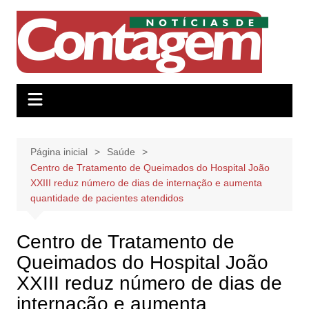
Ir
para
o
conteúdo
Página inicial
Saúde
Centro de Tratamento de Queimados do Hospital João
XXIII reduz número de dias de internação e aumenta
quantidade de pacientes atendidos
Centro de Tratamento de
Queimados do Hospital João
XXIII reduz número de dias de
internação e aumenta