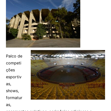
Palco de
competi
ções
esportiv
as,
shows,
formatur
as,