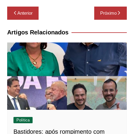
Navegação
Anterior
Próximo
de
Post
Artigos Relacionados
Política
Bastidores: após rompimento com