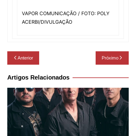
VAPOR COMUNICAÇÃO / FOTO: POLY
ACERBI/DIVULGAÇÃO
Navegação
Anterior
Próximo
de
Post
Artigos Relacionados