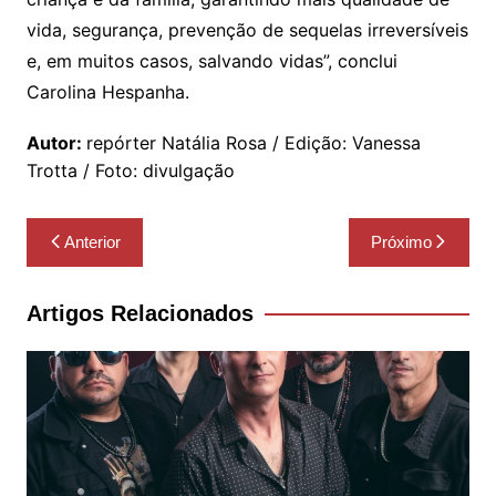
vida, segurança, prevenção de sequelas irreversíveis
e, em muitos casos, salvando vidas”, conclui
Carolina Hespanha.
Autor:
repórter Natália Rosa / Edição: Vanessa
Trotta / Foto: divulgação
Navegação
Anterior
Próximo
de
Post
Artigos Relacionados