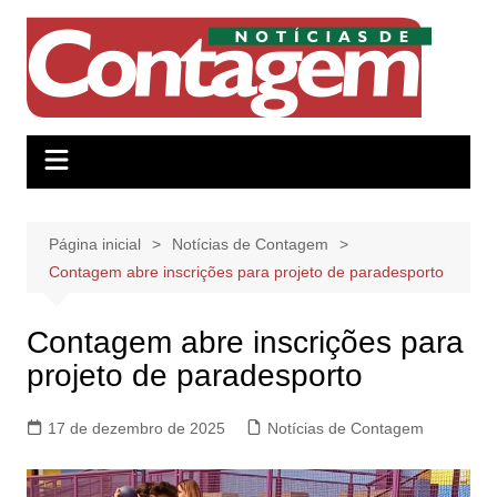
Ir
para
o
conteúdo
Página inicial
Notícias de Contagem
Contagem abre inscrições para projeto de paradesporto
Contagem abre inscrições para
projeto de paradesporto
17 de dezembro de 2025
Notícias de Contagem