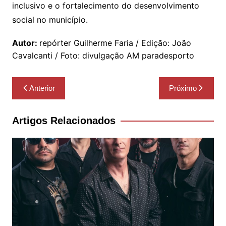
inclusivo e o fortalecimento do desenvolvimento
social no município.
Autor:
repórter Guilherme Faria / Edição: João
Cavalcanti / Foto: divulgação AM paradesporto
Navegação
Anterior
Próximo
de
Post
Artigos Relacionados