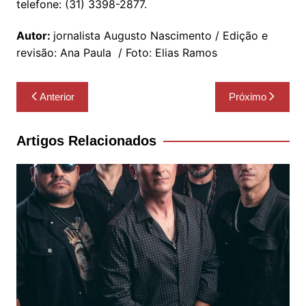
telefone: (31) 3398-2877.
Autor:
jornalista Augusto Nascimento / Edição e
revisão: Ana Paula / Foto: Elias Ramos
Navegação
Anterior
Próximo
de
Post
Artigos Relacionados