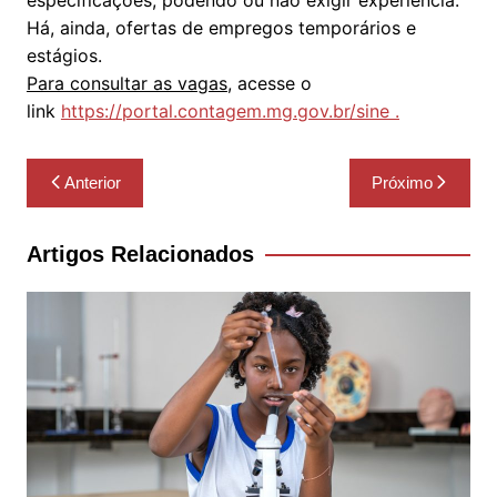
especificações, podendo ou não exigir experiência.
Há, ainda, ofertas de empregos temporários e
estágios.
Para consultar as vagas
, acesse o
link
https://portal.contagem.mg.gov.br/sine .
Navegação
Anterior
Próximo
de
Post
Artigos Relacionados