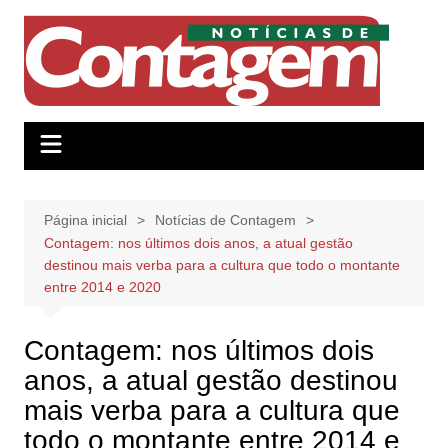
Ir
para
o
conteúdo
Página inicial
Notícias de Contagem
Contagem: nos últimos dois anos, a atual gestão
destinou mais verba para a cultura que todo o montante
entre 2014 e 2020
Contagem: nos últimos dois
anos, a atual gestão destinou
mais verba para a cultura que
todo o montante entre 2014 e