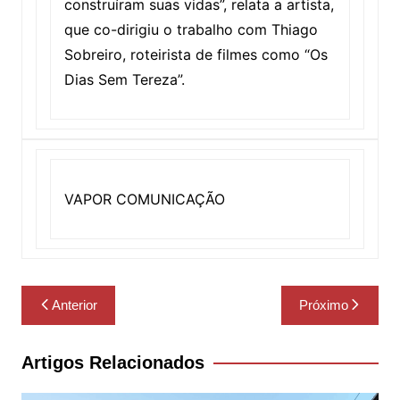
construíram suas vidas”, relata a artista,
que co-dirigiu o trabalho com Thiago
Sobreiro, roteirista de filmes como “Os
Dias Sem Tereza”.
VAPOR COMUNICAÇÃO
Navegação
Anterior
Próximo
de
Post
Artigos Relacionados