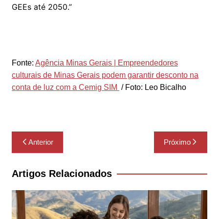
GEEs até 2050.”
Fonte:
Agência Minas Gerais | Empreendedores
culturais de Minas Gerais podem garantir desconto na
conta de luz com a Cemig SIM
/ Foto: Leo Bicalho
Navegação
Anterior
Próximo
de
Post
Artigos Relacionados