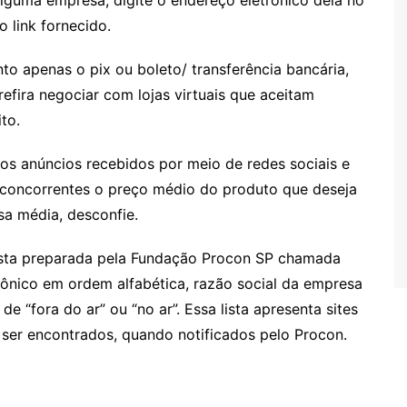
 alguma empresa, digite o endereço eletrônico dela no
 link fornecido.
o apenas o pix ou boleto/ transferência bancária,
refira negociar com lojas virtuais que aceitam
to.
os anúncios recebidos por meio de redes sociais e
s concorrentes o preço médio do produto que deseja
ssa média, desconfie.
sta preparada pela Fundação Procon SP chamada
trônico em ordem alfabética, razão social da empresa
 “fora do ar” ou “no ar”. Essa lista apresenta sites
er encontrados, quando notificados pelo Procon.