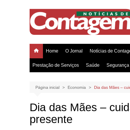
Ir
para
o
conteúdo
Home
O Jornal
Notícias de Conta
Prestação de Serviços
Saúde
Segurança 
Página inicial
Economia
Dia das Mães – cu
Dia das Mães – cui
presente