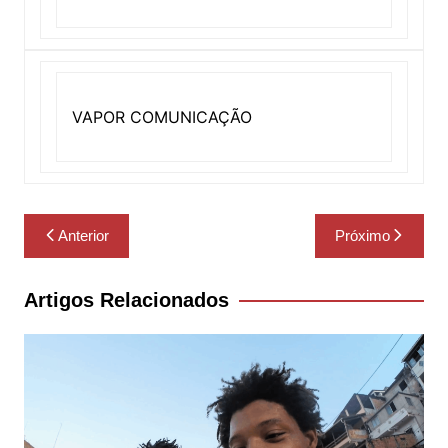
VAPOR COMUNICAÇÃO
Navegação
Anterior
Próximo
de
Post
Artigos Relacionados