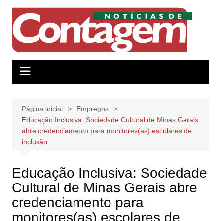
Ir
para
o
conteúdo
Página inicial
Empregos
Educação Inclusiva: Sociedade Cultural de Minas Gerais
abre credenciamento para monitores(as) escolares de
inclusão
Educação Inclusiva: Sociedade
Cultural de Minas Gerais abre
credenciamento para
monitores(as) escolares de