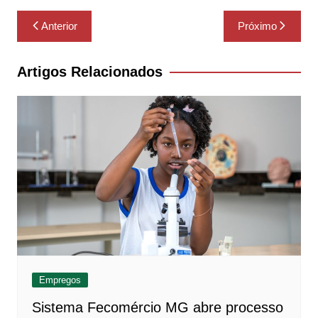
Navegação
Anterior
Próximo
de
Post
Artigos Relacionados
Empregos
Sistema Fecomércio MG abre processo