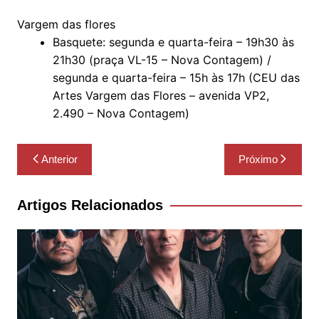
Vargem das flores
Basquete: segunda e quarta-feira – 19h30 às
21h30 (praça VL-15 – Nova Contagem) /
segunda e quarta-feira – 15h às 17h (CEU das
Artes Vargem das Flores – avenida VP2,
2.490 – Nova Contagem)
Navegação
Anterior
Próximo
de
Post
Artigos Relacionados