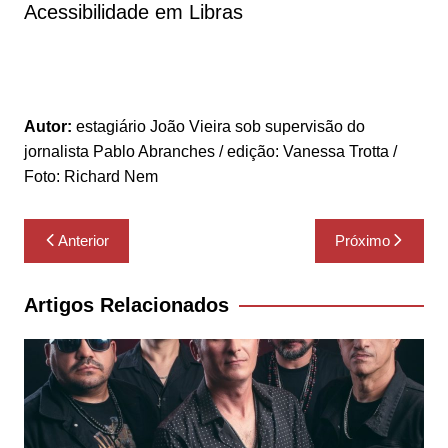
Acessibilidade em Libras
Autor:
estagiário João Vieira sob supervisão do
jornalista Pablo Abranches / edição: Vanessa Trotta /
Foto: Richard Nem
Navegação
Anterior
Próximo
de
Post
Artigos Relacionados