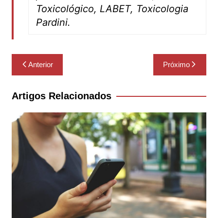
Toxicológico, LABET, Toxicologia
Pardini.
Navegação
Anterior
Próximo
de
Post
Artigos Relacionados