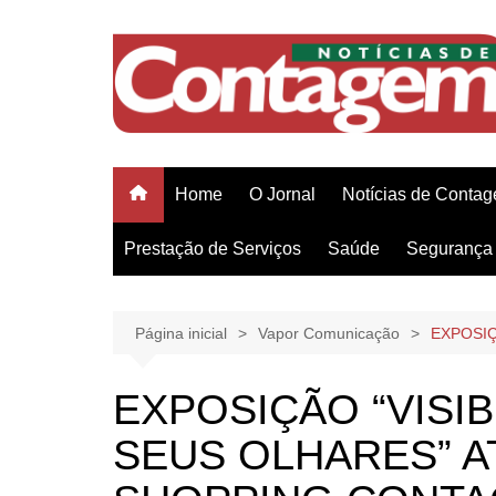
Ir
para
o
conteúdo
Home
O Jornal
Notícias de Conta
Prestação de Serviços
Saúde
Segurança 
Página inicial
Vapor Comunicação
EXPOSIÇ
EXPOSIÇÃO “VISIB
SEUS OLHARES” AT