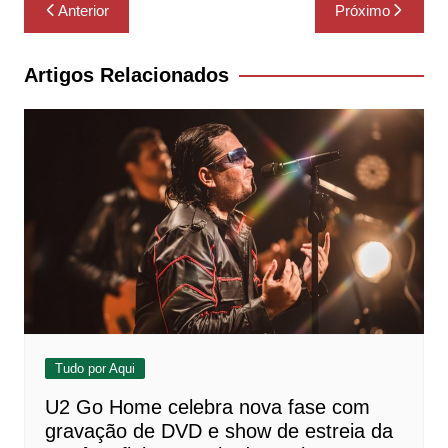
Navegação
Anterior
Próximo
de
Post
Artigos Relacionados
Tudo por Aqui
U2 Go Home celebra nova fase com
gravação de DVD e show de estreia da