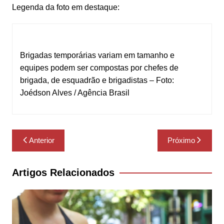
Legenda da foto em destaque:
Brigadas temporárias variam em tamanho e
equipes podem ser compostas por chefes de
brigada, de esquadrão e brigadistas – Foto:
Joédson Alves / Agência Brasil
Navegação
Anterior
Próximo
de
Post
Artigos Relacionados