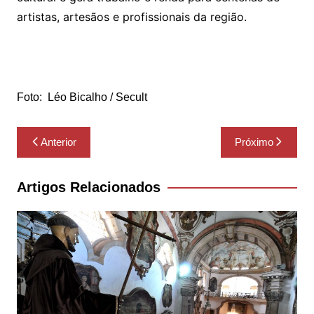
artistas, artesãos e profissionais da região.
Foto: Léo Bicalho / Secult
Navegação
Anterior
Próximo
de
Post
Artigos Relacionados