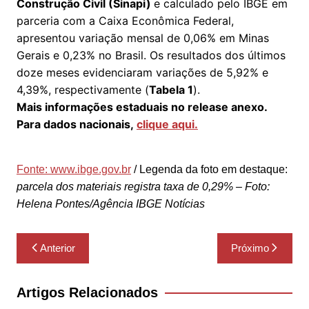
Construção Civil (Sinapi)
e calculado pelo IBGE em
parceria com a Caixa Econômica Federal,
apresentou variação mensal de 0,06% em Minas
Gerais e 0,23% no Brasil. Os resultados dos últimos
doze meses evidenciaram variações de 5,92% e
4,39%, respectivamente (
Tabela 1
).
Mais informações estaduais no release anexo.
Para dados nacionais,
clique aqui.
Fonte: www.ibge.gov.br
/ Legenda da foto em destaque:
parcela dos materiais registra taxa de 0,29% – Foto:
Helena Pontes/Agência IBGE Notícias
Navegação
Anterior
Próximo
de
Post
Artigos Relacionados