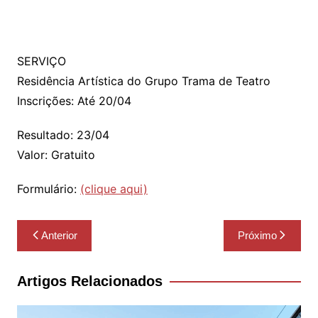
SERVIÇO
Residência Artística do Grupo Trama de Teatro
Inscrições: Até 20/04
Resultado: 23/04
Valor: Gratuito
Formulário:
(clique aqui)
Navegação
Anterior
Próximo
de
Post
Artigos Relacionados