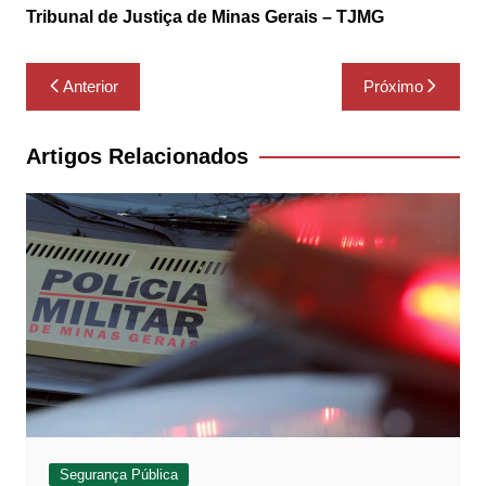
Tribunal de Justiça de Minas Gerais – TJMG
Navegação
Anterior
Próximo
de
Post
Artigos Relacionados
Segurança Pública