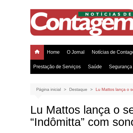
Ir
para
o
conteúdo
Home
O Jornal
Notícias de Conta
Prestação de Serviços
Saúde
Segurança 
Página inicial
Destaque
Lu Mattos lança o 
Lu Mattos lança o s
“Indômitta” com son