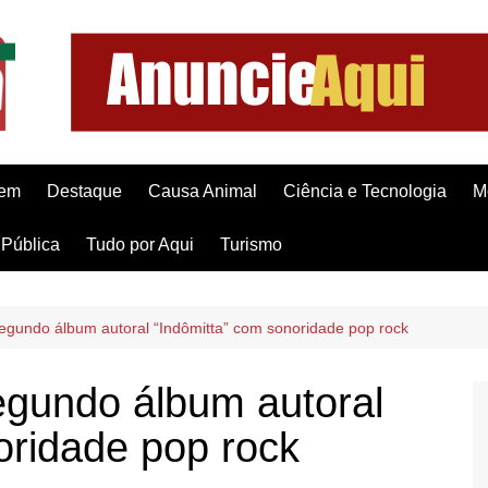
gem
Destaque
Causa Animal
Ciência e Tecnologia
M
Pública
Tudo por Aqui
Turismo
segundo álbum autoral “Indômitta” com sonoridade pop rock
egundo álbum autoral
oridade pop rock