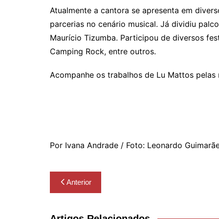
Atualmente a cantora se apresenta em diverso
parcerias no cenário musical. Já dividiu pal
Maurício Tizumba. Participou de diversos fest
Camping Rock, entre outros.
Acompanhe os trabalhos de Lu Mattos pelas 
Por Ivana Andrade / Foto: Leonardo Guimarã
Navegação
Anterior
de
Post
Artigos Relacionados