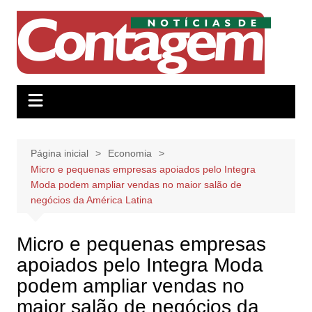
Ir
para
o
conteúdo
Página inicial
Economia
Micro e pequenas empresas apoiados pelo Integra
Moda podem ampliar vendas no maior salão de
negócios da América Latina
Micro e pequenas empresas
apoiados pelo Integra Moda
podem ampliar vendas no
maior salão de negócios da