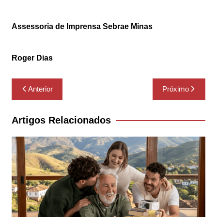
Assessoria de Imprensa Sebrae Minas
Roger Dias
Navegação
Anterior
Próximo
de
Post
Artigos Relacionados