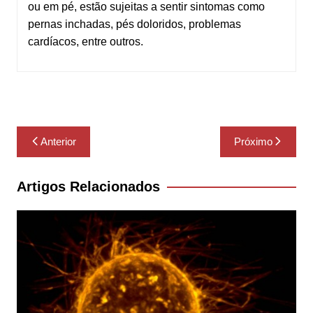
ou em pé, estão sujeitas a sentir sintomas como
pernas inchadas, pés doloridos, problemas
cardíacos, entre outros.
Navegação
Anterior
Próximo
de
Post
Artigos Relacionados