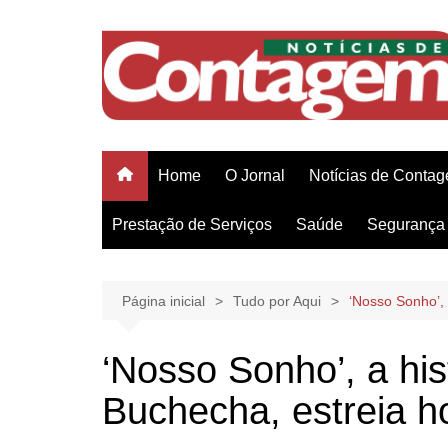
Ir
para
o
conteúdo
Home
O Jornal
Notícias de Conta
Prestação de Serviços
Saúde
Segurança 
Página inicial
Tudo por Aqui
‘Nosso Sonho’, 
‘Nosso Sonho’, a his
Buchecha, estreia h