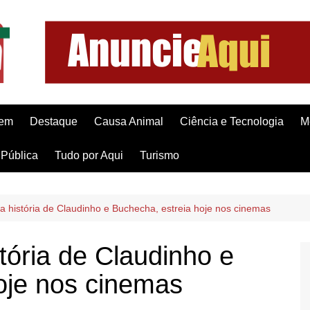
gem
Destaque
Causa Animal
Ciência e Tecnologia
M
Pública
Tudo por Aqui
Turismo
a história de Claudinho e Buchecha, estreia hoje nos cinemas
tória de Claudinho e
oje nos cinemas