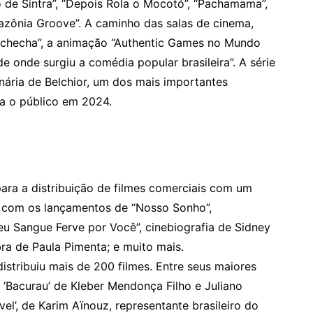
 de Sintra”, “Depois Rola o Mocotó”, “Pachamama”,
mazônia Groove”. A caminho das salas de cinema,
uchecha”, a animação “Authentic Games no Mundo
 onde surgiu a comédia popular brasileira”. A série
inária de Belchior, um dos mais importantes
ra o público em 2024.
ara a distribuição de filmes comerciais com um
ta com os lançamentos de “Nosso Sonho”,
eu Sangue Ferve por Você”, cinebiografia de Sidney
ra de Paula Pimenta; e muito mais.
distribuiu mais de 200 filmes. Entre seus maiores
e ‘Bacurau’ de Kleber Mendonça Filho e Juliano
vel’, de Karim Aïnouz, representante brasileiro do