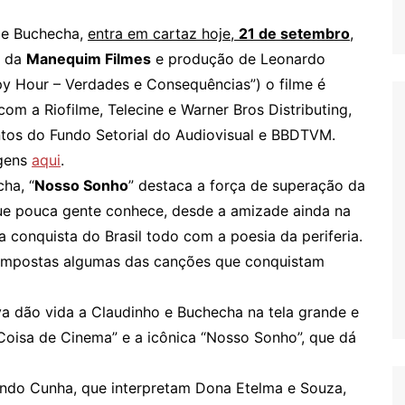
o e Buchecha,
entra em cartaz hoje,
21 de setembro
,
o da
Manequim Filmes
e produção de Leonardo
py Hour – Verdades e Consequências”) o filme é
m a Riofilme, Telecine e Warner Bros Distributing,
tos do Fundo Setorial do Audiovisual e BBDTVM.
agens
aqui
.
ha, “
Nosso Sonho
” destaca a força de superação da
 que pouca gente conhece, desde a amizade ainda na
a conquista do Brasil todo com a poesia da periferia.
mpostas algumas das canções que conquistam
a dão vida a Claudinho e Buchecha na tela grande e
oisa de Cinema” e a icônica “Nosso Sonho”, que dá
ando Cunha, que interpretam Dona Etelma e Souza,