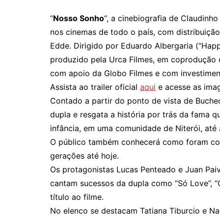
“
Nosso Sonho
“, a cinebiografia de Claudinh
nos cinemas de todo o país, com distribuiçã
Edde. Dirigido por Eduardo Albergaria (“Hap
produzido pela Urca Filmes, em coprodução co
com apoio da Globo Filmes e com investimen
Assista ao trailer oficial
aqui
e acesse as im
Contado a partir do ponto de vista de Buchec
dupla e resgata a história por trás da fama
infância, em uma comunidade de Niterói, até 
O público também conhecerá como foram co
gerações até hoje.
Os protagonistas Lucas Penteado e Juan Paiv
cantam sucessos da dupla como “Só Love”, “C
título ao filme.
No elenco se destacam Tatiana Tiburcio e N