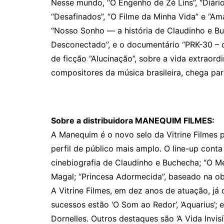
Nesse mundo, “O Engenho de Zé Lins”, “Diário
“Desafinados”, “O Filme da Minha Vida” e “A
“Nosso Sonho — a história de Claudinho e B
Desconectado”, e o documentário “PRK-30 – de
de ficção “Alucinação”, sobre a vida extraord
compositores da música brasileira, chega pa
Sobre a distribuidora MANEQUIM FILMES:
A Manequim é o novo selo da Vitrine Filmes p
perfil de público mais amplo. O line-up con
cinebiografia de Claudinho e Buchecha; “O M
Magal; “Princesa Adormecida”, baseado na ob
A Vitrine Filmes, em dez anos de atuação, já 
sucessos estão ‘O Som ao Redor’, ‘Aquarius’; 
Dornelles. Outros destaques são ‘A Vida Invisí