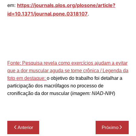
em:
https://journals.plos.org/plosone/article?
id=10.1371/journal.pone.0318107
.
Fonte: Pesquisa revela como exercícios ajudam a evitar
que a dor muscular aguda se torne crônica / Legenda da
foto em destaque:
o objetivo do trabalho foi detalhar a
participação dos macrófagos no processo de
cronificação da dor muscular (
imagem: NIAD-NIH
)
Navegação
Anterior
Próximo
de