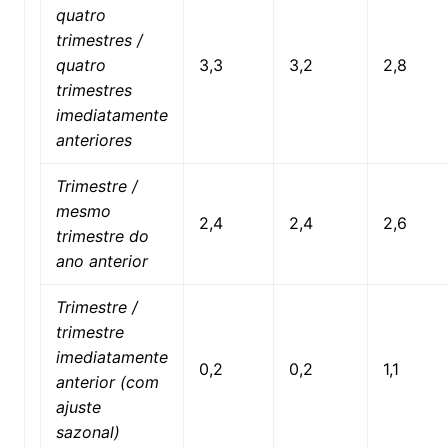
quatro
trimestres /
quatro
3,3
3,2
2,8
trimestres
imediatamente
anteriores
Trimestre /
mesmo
2,4
2,4
2,6
trimestre do
ano anterior
Trimestre /
trimestre
imediatamente
0,2
0,2
1,1
anterior (com
ajuste
sazonal)