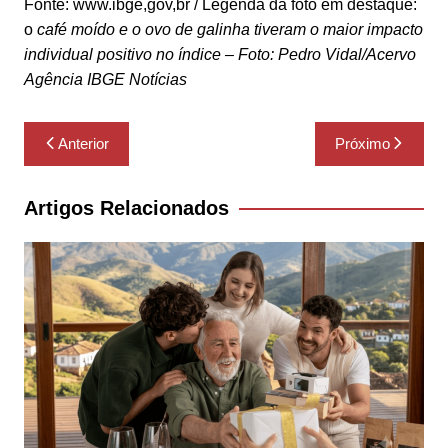
Fonte: www.ibge,gov,br / Legenda da foto em destaque:
o
café moído e o ovo de galinha tiveram o maior impacto
individual positivo no índice – Foto: Pedro Vidal/Acervo
Agência IBGE Notícias
Navegação
Anterior
Próximo
de
Post
Artigos Relacionados