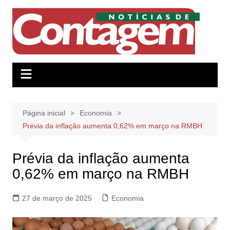
Ir
para
o
conteúdo
Página inicial
Economia
Prévia da inflação aumenta 0,62% em março na RMBH
Prévia da inflação aumenta
0,62% em março na RMBH
27 de março de 2025
Economia