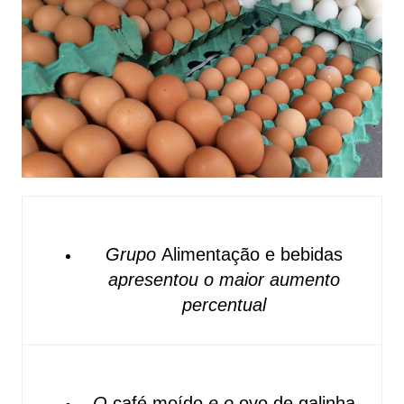
Grupo
Alimentação e bebidas
apresentou o maior aumento
percentual
O
café moído
e o
ovo de galinha