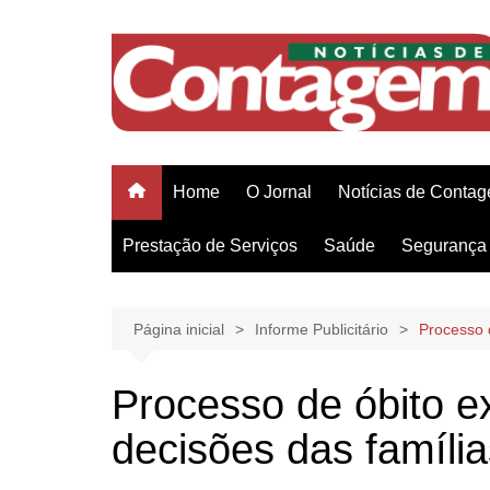
Ir
para
o
conteúdo
Home
O Jornal
Notícias de Conta
Prestação de Serviços
Saúde
Segurança 
Página inicial
Informe Publicitário
Processo 
Processo de óbito e
decisões das família