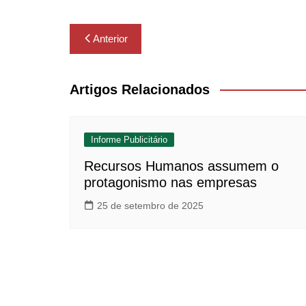
Navegação
Anterior
de
Post
Artigos Relacionados
Informe Publicitário
Recursos Humanos assumem o
protagonismo nas empresas
25 de setembro de 2025