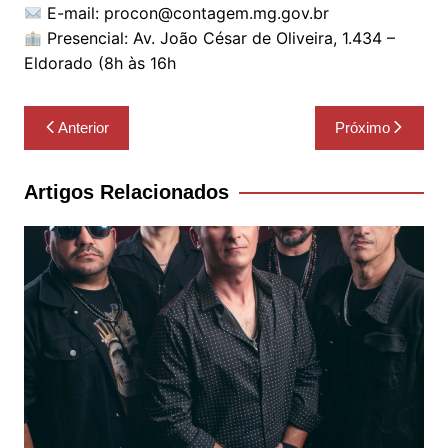
E-mail: procon@contagem.mg.gov.br
Presencial: Av. João César de Oliveira, 1.434 –
Eldorado (8h às 16h
Navegação
Anterior
Próximo
de
Post
Artigos Relacionados