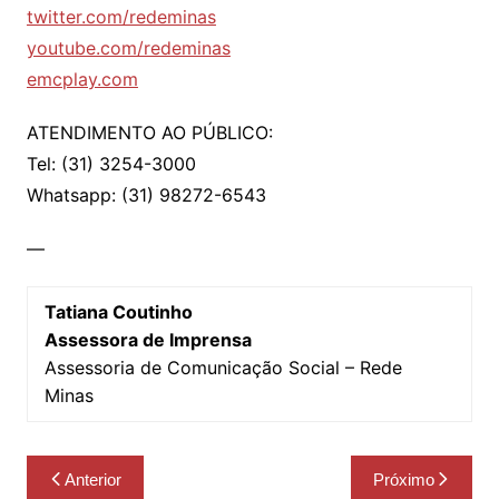
twitter.com/redeminas
youtube.com/redeminas
emcplay.com
ATENDIMENTO AO PÚBLICO:
Tel: (31) 3254-3000
Whatsapp: (31) 98272-6543
—
Tatiana Coutinho
Assessora de Imprensa
Assessoria de Comunicação Social – Rede
Minas
Navegação
Anterior
Próximo