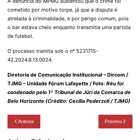
A denúncia do MPMG sustentou que o crime foi
cometido por motivo torpe, já que a disputa é
atrelada à criminalidade, e por perigo comum, pois
o bar estava cheio enquanto transmitia uma partida
de futebol.
O processo tramita sob o nº 5231715-
42.2024.8.13.0024.
Diretoria de Comunicação Institucional – Dircom /
TJMG – Unidade Fórum Lafayette / Foto:
Réu foi
condenado pelo 1º Tribunal do Júri da Comarca de
Belo Horizonte (Crédito: Cecília Pederzoli / TJMG)
Navegação
Anterior
Próximo
de
Post