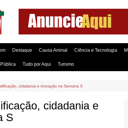
gem
Destaque
Causa Animal
Ciência e Tecnologia
M
Pública
Tudo por Aqui
Turismo
lificação, cidadania e inovação na Semana S
ficação, cidadania e
a S