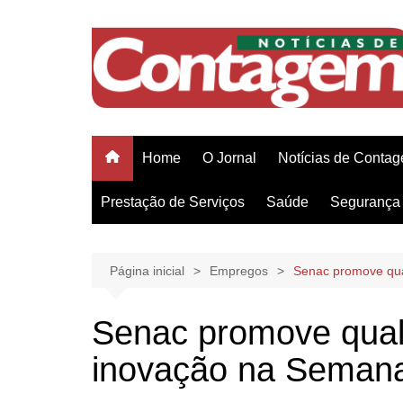
Ir
para
o
conteúdo
Home
O Jornal
Notícias de Conta
Prestação de Serviços
Saúde
Segurança 
Página inicial
Empregos
Senac promove qua
Senac promove quali
inovação na Seman